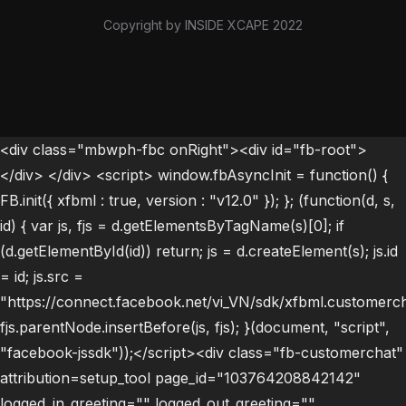
Copyright by INSIDE XCAPE 2022
<div class="mbwph-fbc onRight"><div id="fb-root">
</div> </div> <script> window.fbAsyncInit = function() {
FB.init({ xfbml : true, version : "v12.0" }); }; (function(d, s,
id) { var js, fjs = d.getElementsByTagName(s)[0]; if
(d.getElementById(id)) return; js = d.createElement(s); js.id
= id; js.src =
"https://connect.facebook.net/vi_VN/sdk/xfbml.customercha
fjs.parentNode.insertBefore(js, fjs); }(document, "script",
"facebook-jssdk"));</script><div class="fb-customerchat"
attribution=setup_tool page_id="103764208842142"
logged_in_greeting="" logged_out_greeting=""