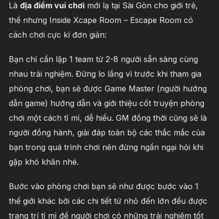
Là
địa điểm vui chơi
mới lạ tại Sài Gòn cho giới trẻ,
thế nhưng Inside Xcape Room – Escape Room có
cách chơi cực kì đơn giản:
Bạn chỉ cần lập 1 team từ 2-8 người sẵn sàng cùng
nhau trải nghiệm. Đừng lo lắng vì trước khi tham gia
phòng chơi, bạn sẽ được Game Master (người hướng
dẫn game) hướng dẫn và giới thiệu cốt truyện phòng
chơi một cách tỉ mỉ, dễ hiểu. GM đồng thời cũng sẽ là
người đồng hành, giải đáp toàn bộ các thắc mắc của
bạn trong quá trình chơi nên đừng ngần ngại hỏi khi
gặp khó khăn nhé.
Bước vào phòng chơi bạn sẽ như được bước vào 1
thế giới khác bởi các chi tiết từ nhỏ đến lớn đều được
trang trí tỉ mỉ để người chơi có những trải nghiệm tốt