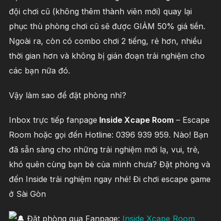
đội chơi cũ (không thêm thành viên mới) quay lại
phục thù phòng chơi cũ sẽ được GIẢM 50% giá tiền.
Ngoài ra, còn có combo chơi 2 tiếng, rẻ hơn, nhiều
thời gian hơn và không bị gián đoạn trải nghiệm cho
các bạn nữa đó.
Vậy làm sao để đặt phòng nhỉ?
Inbox trực tiếp fanpage
Inside Xcape Room
– Escape
Room hoặc gọi đến Hotline: 0396 939 959. Nào! Bạn
đã sẵn sàng cho những trải nghiệm mới lạ, vui, trẻ,
khó quên cùng bạn bè của mình chưa? Đặt phòng và
đến Inside trải nghiệm ngay nhé! Đi chơi escape game
ở Sài Gòn
Đặt phòng qua Fanpage:
Inside Xcape Room