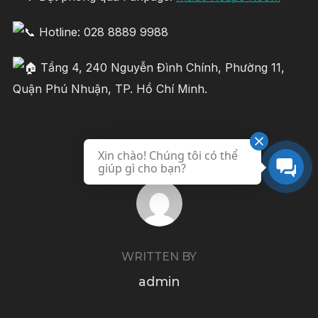
Hotline: 028 8889 9988
Tầng 4, 240 Nguyễn Đình Chính, Phường 11,
Quận Phú Nhuận, TP. Hồ Chí Minh.
Xin chào! Chúng tôi có thể
giúp gì cho bạn?
POST AUTHOR
WRITTEN BY
admin