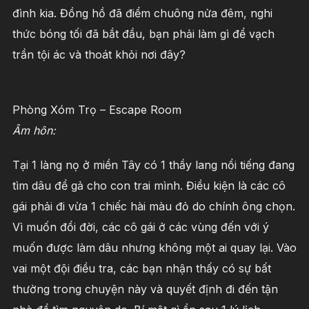
đình kia. Đồng hồ đã điểm chuông nửa đêm, nghi
thức bóng tối đã bắt đầu, bạn phải làm gì để vạch
trần tội ác và thoát khỏi nơi đây?
Phòng Xóm Trọ – Escape Room
Âm hôn:
Tại 1 làng nọ ở miền Tây có 1 thầy lang nổi tiếng đang
tìm dâu để gả cho con trai mình. Điều kiện là các cô
gái phải đi vừa 1 chiếc hài màu đỏ do chính ông chọn.
Vì muốn đổi đời, các cô gái ở các vùng đến với ý
muốn được làm dâu nhưng không một ai quay lại. Vào
vai một đội điều tra, các bạn nhận thấy có sự bất
thường trong chuyện này và quyết định đi đến tận