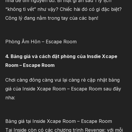
nhà để tìm nguyên do. Bí mật gì ẩn sau 1 lý lịch
“không tì vết” như vậy? Chiếc hài đó có gì đặc biệt?
Công lý đang nằm trong tay của các bạn!
Phòng Âm Hôn – Escape Room
4. Bảng giá và cách đặt phòng
của Insdie Xcape
Room – Escape Room
Chơi càng đông càng vui lại càng rẻ cập nhật bảng
giá của Inside Xcape Room – Escape Room sau đây
nha:
Bảng giá tại Inside Xcape Room – Escape Room
Tại Inside còn có các chương trình Revenge: với mỗi