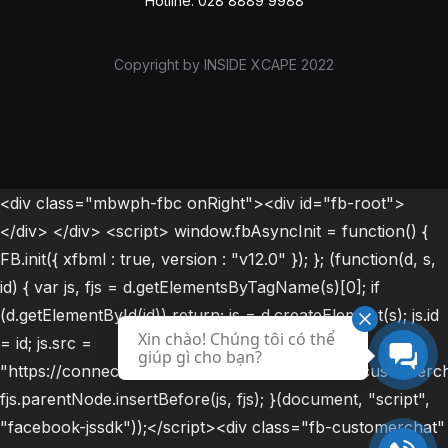
Hotline: 028 8889 9988
Copyright by INSIDE XCAPE 2022
<div class="mbwph-fbc onRight"><div id="fb-root">
</div> </div> <script> window.fbAsyncInit = function() {
FB.init({ xfbml : true, version : "v12.0" }); }; (function(d, s,
id) { var js, fjs = d.getElementsByTagName(s)[0]; if
(d.getElementById(id)) return; js = d.createElement(s); js.id
Xin chào! Chúng tôi có thể
= id; js.src =
giúp gì cho bạn?
"https://connect.facebook.net/vi_VN/sdk/xfbml.customercha
fjs.parentNode.insertBefore(js, fjs); }(document, "script",
"facebook-jssdk"));</script><div class="fb-customerchat"