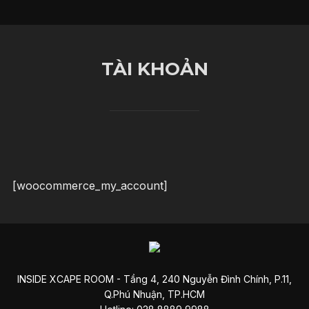
Skip
to
content
TÀI KHOẢN
[woocommerce_my_account]
INSIDE XCAPE ROOM - Tầng 4, 240 Nguyễn Đình Chính, P.11,
Q.Phú Nhuận, TP.HCM